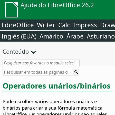
Ajuda do LibreOffice 26.2
LibreOffice
Writer
Calc
Impress
Dra
Inglês (EUA)
Amárico
Árabe
Asturiano
Conteúdo
Operadores unários/binários
Pode escolher vários operadores unários e
binários para criar a sua fórmula matemática
LibreOffice. Os operadores unários são aqueles