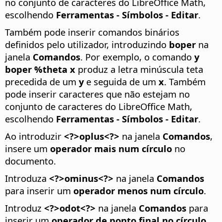
no conjunto de caracteres do LibreOffice Math,
escolhendo
Ferramentas - Símbolos - Editar
.
Também pode inserir comandos binários
definidos pelo utilizador, introduzindo
boper
na
janela
Comandos
. Por exemplo, o comando
y
boper %theta x
produz a letra minúscula teta
precedida de um
y
e seguida de um
x
. Também
pode inserir caracteres que não estejam no
conjunto de caracteres do LibreOffice Math,
escolhendo
Ferramentas - Símbolos - Editar
.
Ao introduzir
<?>oplus<?>
na janela
Comandos
,
insere um
operador mais num círculo
no
documento.
Introduza
<?>ominus<?>
na janela
Comandos
para inserir um
operador menos num círculo
.
Introduz
<?>odot<?>
na janela
Comandos
para
inserir um
operador de ponto final no círculo