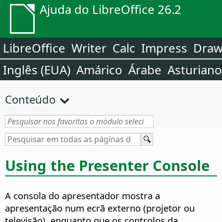
Ajuda do LibreOffice 26.2
LibreOffice
Writer
Calc
Impress
Dra
Inglês (EUA)
Amárico
Árabe
Asturiano
Conteúdo
Using the Presenter Console
A consola do apresentador mostra a
apresentação num ecrã externo (projetor ou
televisão), enquanto que os controlos da