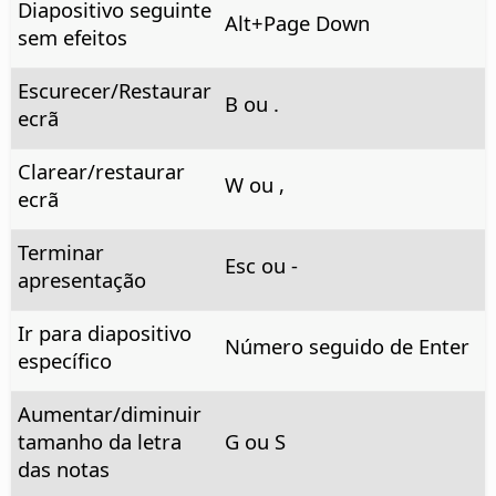
Diapositivo seguinte
Alt+Page Down
sem efeitos
Escurecer/Restaurar
B ou .
ecrã
Clarear/restaurar
W ou ,
ecrã
Terminar
Esc ou -
apresentação
Ir para diapositivo
Número seguido de Enter
específico
Aumentar/diminuir
tamanho da letra
G ou S
das notas