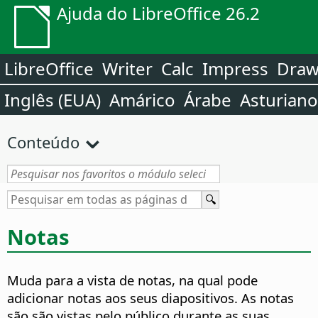
Ajuda do LibreOffice 26.2
LibreOffice
Writer
Calc
Impress
Dra
Inglês (EUA)
Amárico
Árabe
Asturiano
Conteúdo
Notas
Muda para a vista de notas, na qual pode
adicionar notas aos seus diapositivos.
As notas
são são vistas pelo público durante as suas