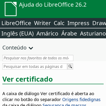
Ajuda do LibreOffice 26.2
LibreOffice
Writer
Calc
Impress
Dra
Inglês (EUA)
Amárico
Árabe
Asturiano
Conteúdo
Ver certificado
A caixa de diálogo Ver certificado é aberta ao
clicar no botão do separador
Origens fidedignas
da caixa de diálogo
Segurança de macros
.