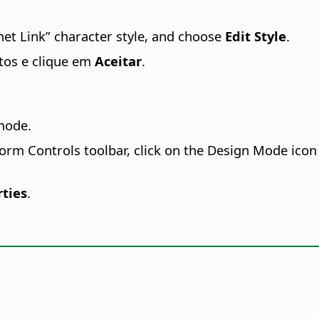
ernet Link” character style, and choose
Edit Style
.
utos e clique em
Aceitar
.
mode.
orm Controls toolbar, click on the Design Mode icon 
rties
.