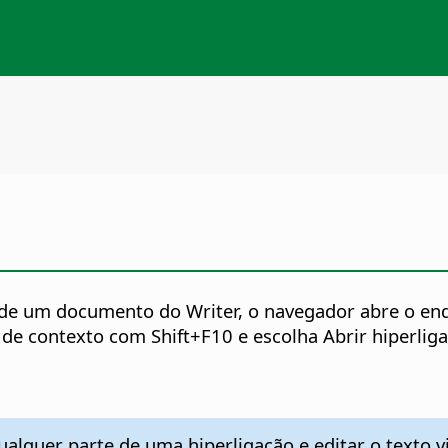
e um documento do Writer, o navegador abre o ender
 de contexto com Shift+F10 e escolha Abrir hiperlig
lquer parte de uma hiperligação e editar o texto vi