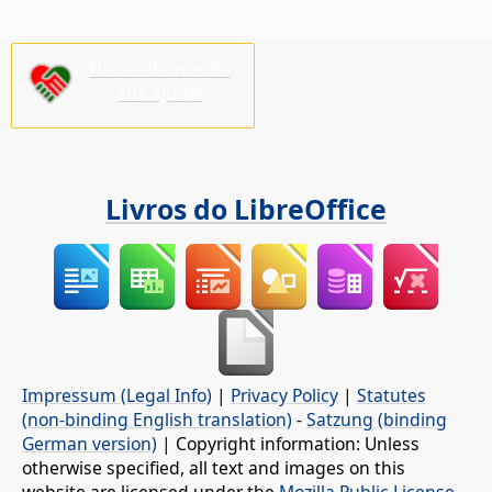
Necessitamos da
sua ajuda!
Livros do LibreOffice
Impressum (Legal Info)
|
Privacy Policy
|
Statutes
(non-binding English translation)
-
Satzung (binding
German version)
| Copyright information: Unless
otherwise specified, all text and images on this
website are licensed under the
Mozilla Public License