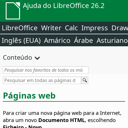
Ajuda do LibreOffice 26.2
LibreOffice
Writer
Calc
Impress
Dra
Inglês (EUA)
Amárico
Árabe
Asturiano
Conteúdo
Páginas web
Para criar uma nova página web para a Internet,
abra um novo
Documento HTML
, escolhendo
Ficheiro - Novo
.