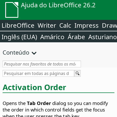
Ajuda do LibreOffice 26.2
LibreOffice
Writer
Calc
Impress
Dra
Inglês (EUA)
Amárico
Árabe
Asturiano
Conteúdo
Activation Order
Opens the
Tab Order
dialog so you can modify
the order in which control fields get the focus
when the user presses the tab key.