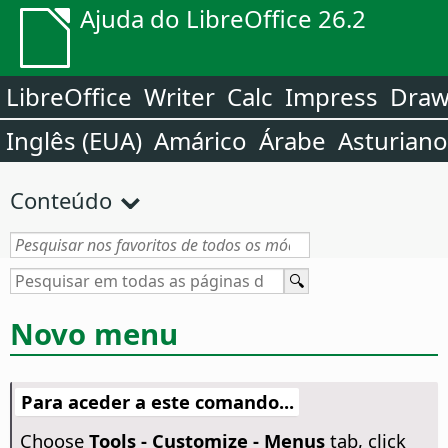
Ajuda do LibreOffice 26.2
LibreOffice
Writer
Calc
Impress
Dra
Inglês (EUA)
Amárico
Árabe
Asturiano
Conteúdo
Novo menu
Para aceder a este comando...
Choose
Tools - Customize - Menus
tab, click