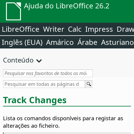
Ajuda do LibreOffice 26.2
LibreOffice
Writer
Calc
Impress
Dra
Inglês (EUA)
Amárico
Árabe
Asturiano
Conteúdo
Track Changes
Lista os comandos disponíveis para registar as
alterações ao ficheiro.