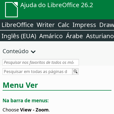
Ajuda do LibreOffice 26.2
LibreOffice
Writer
Calc
Impress
Dra
Inglês (EUA)
Amárico
Árabe
Asturiano
Conteúdo
Menu Ver
Na barra de menus:
Choose
View - Zoom
.