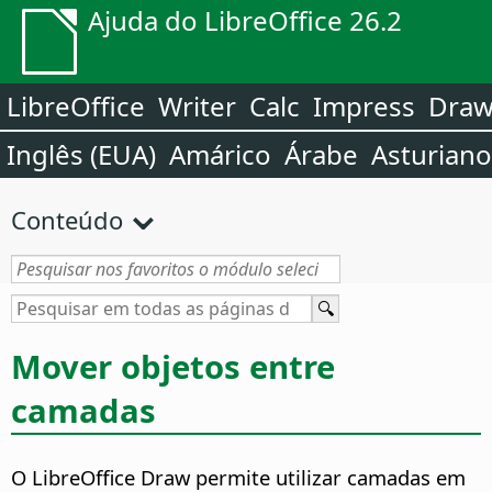
Ajuda do LibreOffice 26.2
LibreOffice
Writer
Calc
Impress
Dra
Inglês (EUA)
Amárico
Árabe
Asturiano
Conteúdo
Mover objetos entre
camadas
O LibreOffice Draw permite utilizar camadas em