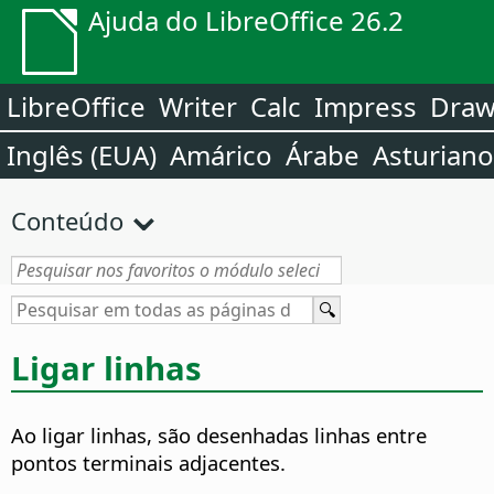
Ajuda do LibreOffice 26.2
LibreOffice
Writer
Calc
Impress
Dra
Inglês (EUA)
Amárico
Árabe
Asturiano
Conteúdo
Ligar linhas
Ao ligar linhas, são desenhadas linhas entre
pontos terminais adjacentes.