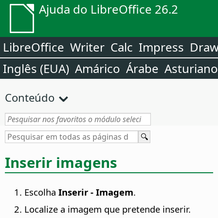
Ajuda do LibreOffice 26.2
LibreOffice
Writer
Calc
Impress
Dra
Inglês (EUA)
Amárico
Árabe
Asturiano
Conteúdo
Inserir imagens
Escolha
Inserir - Imagem
.
Localize a imagem que pretende inserir.