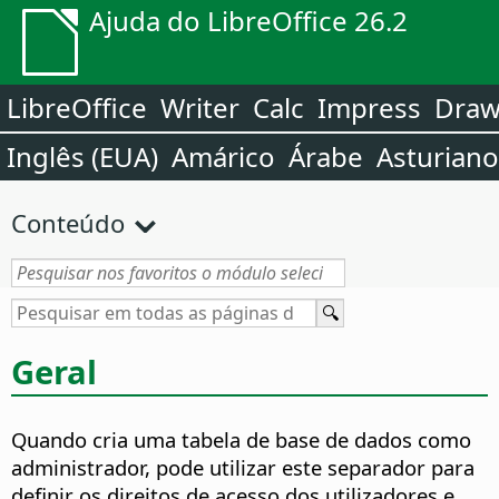
Ajuda do LibreOffice 26.2
LibreOffice
Writer
Calc
Impress
Dra
Inglês (EUA)
Amárico
Árabe
Asturiano
Conteúdo
Geral
Quando cria uma tabela de base de dados como
administrador, pode utilizar este separador para
definir os direitos de acesso dos utilizadores e