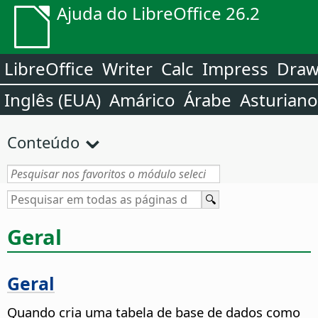
Ajuda do LibreOffice 26.2
LibreOffice
Writer
Calc
Impress
Dra
Inglês (EUA)
Amárico
Árabe
Asturiano
Conteúdo
Geral
Geral
Quando cria uma tabela de base de dados como