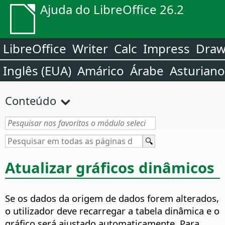
Ajuda do LibreOffice 26.2
LibreOffice
Writer
Calc
Impress
Dra
Inglês (EUA)
Amárico
Árabe
Asturiano
Conteúdo
Atualizar gráficos dinâmicos
Se os dados da origem de dados forem alterados,
o utilizador deve recarregar a tabela dinâmica e o
gráfico será ajustado automaticamente. Para