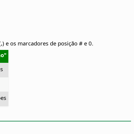
,) e os marcadores de posição # e 0.
ão"
es
ões