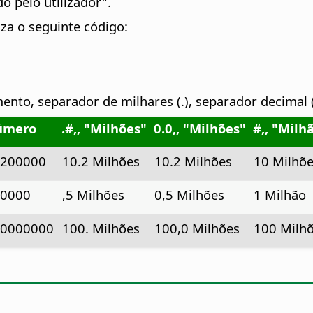
o pelo utilizador".
uza o seguinte código:
nto, separador de milhares (.), separador decimal (
úmero
.#,, "Milhões"
0.0,, "Milhões"
#,, "Milh
0200000
10.2 Milhões
10.2 Milhões
10 Milhõ
00000
,5 Milhões
0,5 Milhões
1 Milhão
00000000
100. Milhões
100,0 Milhões
100 Milh