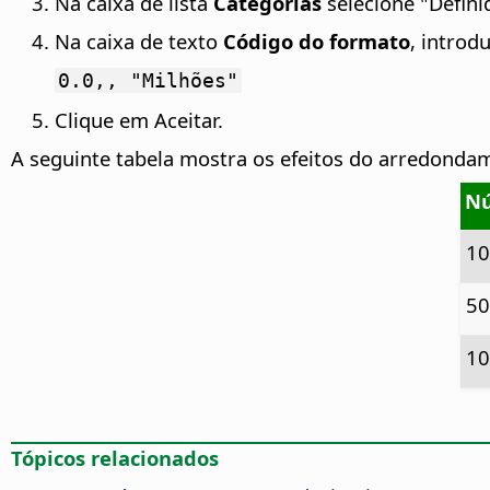
Na caixa de lista
Categorias
selecione "Definid
Na caixa de texto
Código do formato
, introd
0.0,, "Milhões"
Clique em Aceitar.
A seguinte tabela mostra os efeitos do arredondame
N
1
5
1
Tópicos relacionados