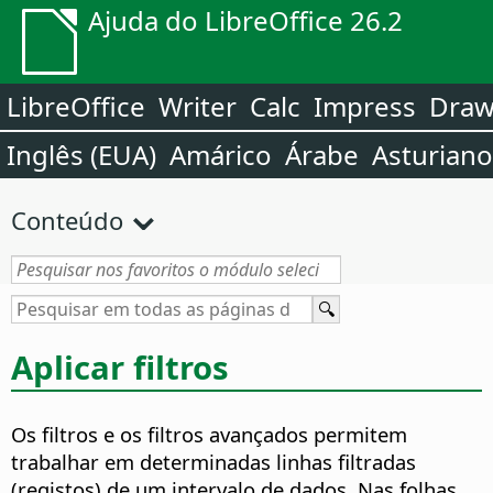
Ajuda do LibreOffice 26.2
LibreOffice
Writer
Calc
Impress
Dra
Inglês (EUA)
Amárico
Árabe
Asturiano
Conteúdo
Aplicar filtros
Os filtros e os filtros avançados permitem
trabalhar em determinadas linhas filtradas
(registos) de um intervalo de dados. Nas folhas