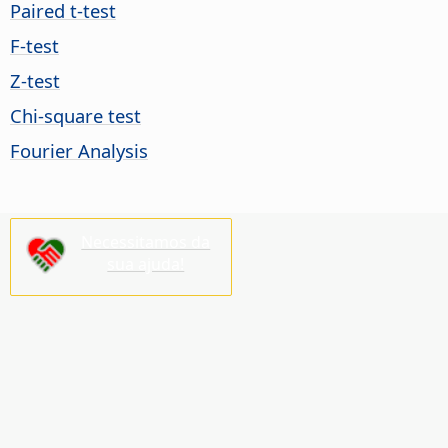
Paired t-test
F-test
Z-test
Chi-square test
Fourier Analysis
Necessitamos da
sua ajuda!