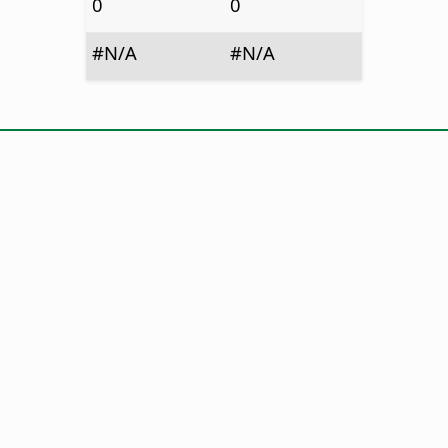
0
0
#N/A
#N/A