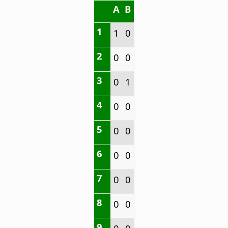
A
B
1
1
0
2
0
0
3
0
1
4
0
0
5
0
0
6
0
0
7
0
0
8
0
0
9