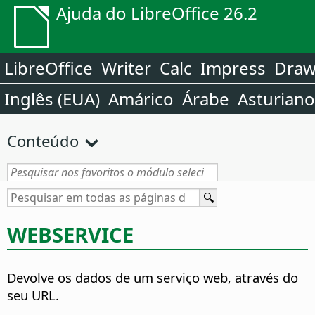
Ajuda do LibreOffice 26.2
LibreOffice
Writer
Calc
Impress
Dra
Inglês (EUA)
Amárico
Árabe
Asturiano
Conteúdo
WEBSERVICE
Devolve os dados de um serviço web, através do
seu URL.