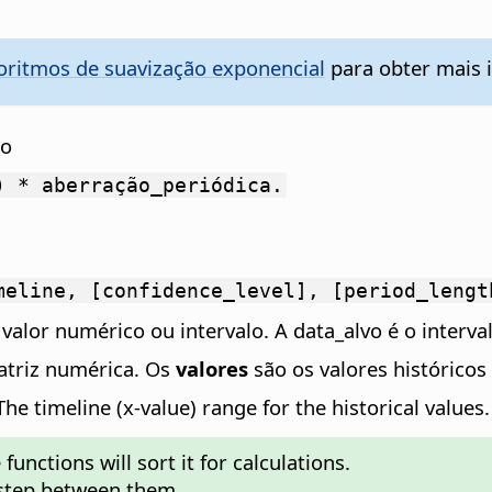
goritmos de suavização exponencial
para obter mais 
lo
) * aberração_periódica.
meline, [confidence_level], [period_lengt
 valor numérico ou intervalo. A data_alvo é o interva
atriz numérica. Os
valores
são os valores históricos
e timeline (x-value) range for the historical values.
unctions will sort it for calculations.
 step between them.