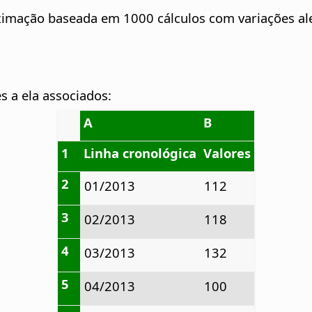
oximação baseada em 1000 cálculos com variações al
s a ela associados:
A
B
1
Linha cronológica
Valores
2
01/2013
112
3
02/2013
118
4
03/2013
132
5
04/2013
100