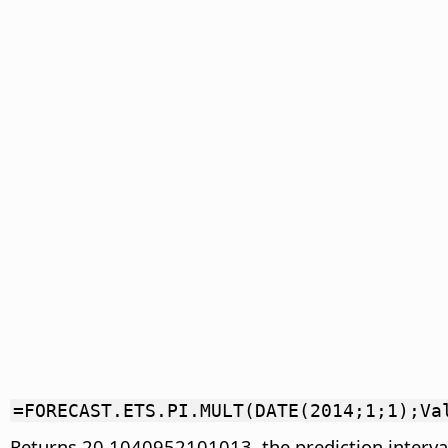
=FORECAST.ETS.PI.MULT(DATE(2014;1;1);Va
Returns 20.1040952101013, the prediction interval