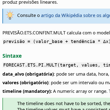
produz previsões lineares.
Consulte o
artigo da Wikipédia sobre os al
PREVISÃO.ETS.CONFINT.MULT calcula com o mode
previsão = (valor_base + tendência * ∆x
Sintaxe
FORECAST.ETS.PI.MULT(target, values, ti
data_alvo (obrigatória)
: pode ser uma data, hora,
valores (obrigatório)
: pode ser um intervalo ou m
timeline (mandatory):
A numeric array or range. Th
The timeline does not have to be sorted, the f
The timeline values must have a consistent