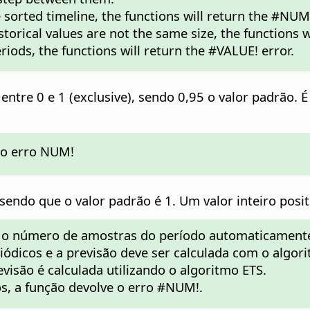
e sorted timeline, the functions will return the #NUM!
storical values are not the same size, the functions w
riods, the functions will return the #VALUE! error.
entre 0 e 1 (exclusive), sendo 0,95 o valor padrão. É
 o erro NUM!
sendo que o valor padrão é 1. Um valor inteiro posi
ar o número de amostras do período automaticament
riódicos e a previsão deve ser calculada com o algor
evisão é calculada utilizando o algoritmo ETS.
os, a função devolve o erro #NUM!.