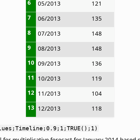
6
05/2013
121
7
06/2013
135
8
07/2013
148
9
08/2013
148
10
09/2013
136
11
10/2013
119
12
11/2013
104
13
12/2013
118
lues;Timeline;0.9;1;TRUE();1)
 for multiplicative forecast for January 2014 based