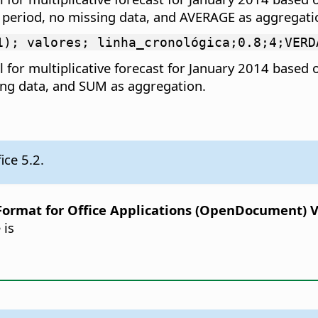
r period, no missing data, and AVERAGE as aggregati
1); valores; linha_cronológica;0.8;4;VERD
 for multiplicative forecast for January 2014 based
sing data, and SUM as aggregation.
ice 5.2.
rmat for Office Applications (OpenDocument) Ver
 is