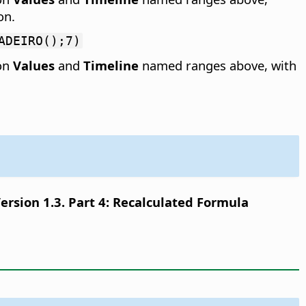
on.
ADEIRO();7)
 on
Values
and
Timeline
named ranges above, with
sion 1.3. Part 4: Recalculated Formula