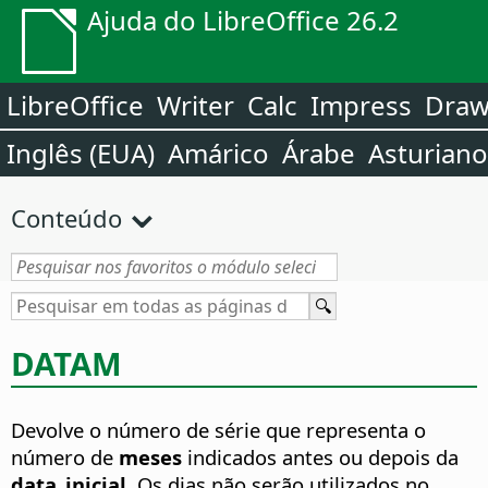
Ajuda do LibreOffice 26.2
LibreOffice
Writer
Calc
Impress
Dra
Inglês (EUA)
Amárico
Árabe
Asturiano
Conteúdo
DATAM
Devolve o número de série que representa o
número de
meses
indicados antes ou depois da
data_inicial
. Os dias não serão utilizados no