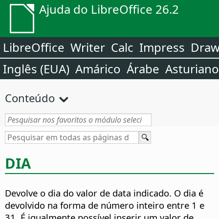
Ajuda do LibreOffice 26.2
LibreOffice
Writer
Calc
Impress
Dra
Inglês (EUA)
Amárico
Árabe
Asturiano
Conteúdo
DIA
Devolve o dia do valor de data indicado.
O dia é
devolvido na forma de número inteiro entre 1 e
31. É igualmente possível inserir um valor de