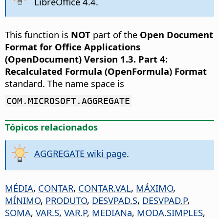
LibreOffice 4.4.
This function is
NOT
part of the
Open Document
Format for Office Applications
(OpenDocument) Version 1.3. Part 4:
Recalculated Formula (OpenFormula) Format
standard. The name space is
COM.MICROSOFT.AGGREGATE
Tópicos relacionados
AGGREGATE wiki page
.
MÉDIA
,
CONTAR
,
CONTAR.VAL
,
MÁXIMO
,
MÍNIMO
,
PRODUTO
,
DESVPAD.S
,
DESVPAD.P
,
SOMA
,
VAR.S
,
VAR.P
,
MEDIANa
,
MODA.SIMPLES
,