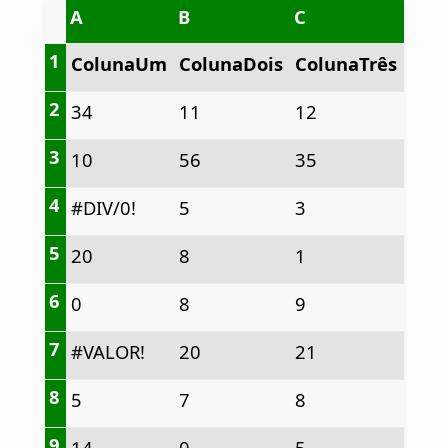
A
B
C
1
ColunaUm
ColunaDois
ColunaTrês
2
34
11
12
3
10
56
35
4
#DIV/0!
5
3
5
20
8
1
6
0
8
9
7
#VALOR!
20
21
8
5
7
8
9
14
0
5