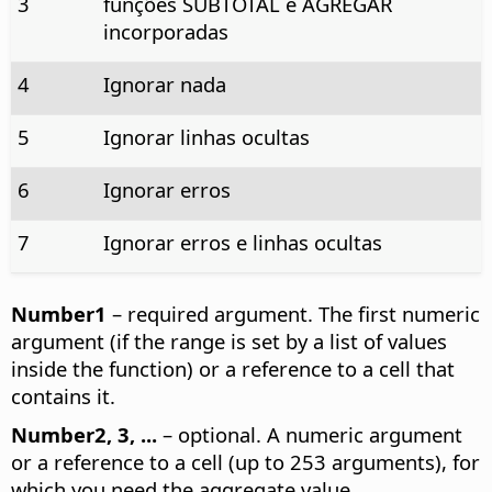
3
funções SUBTOTAL e AGREGAR
incorporadas
4
Ignorar nada
5
Ignorar linhas ocultas
6
Ignorar erros
7
Ignorar erros e linhas ocultas
Number1
– required argument. The first numeric
argument (if the range is set by a list of values
inside the function) or a reference to a cell that
contains it.
Number2, 3, ...
– optional. A numeric argument
or a reference to a cell (up to 253 arguments), for
which you need the aggregate value.