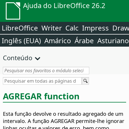
Ajuda do LibreOffice 26.2
LibreOffice
Writer
Calc
Impress
Dra
Inglês (EUA)
Amárico
Árabe
Asturiano
Conteúdo
AGREGAR function
Esta função devolve o resultado agregado de um
intervalo. A função AGREGAR permite-lhe ignorar
linhas ocultas e valores de erro, bem como