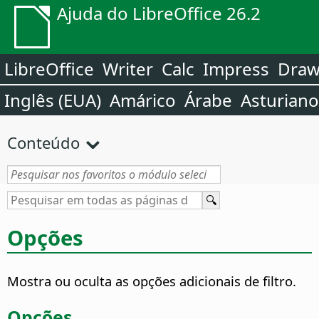
Ajuda do LibreOffice 26.2
LibreOffice
Writer
Calc
Impress
Dra
Inglês (EUA)
Amárico
Árabe
Asturiano
Conteúdo
Opções
Mostra ou oculta as opções adicionais de filtro.
Opções