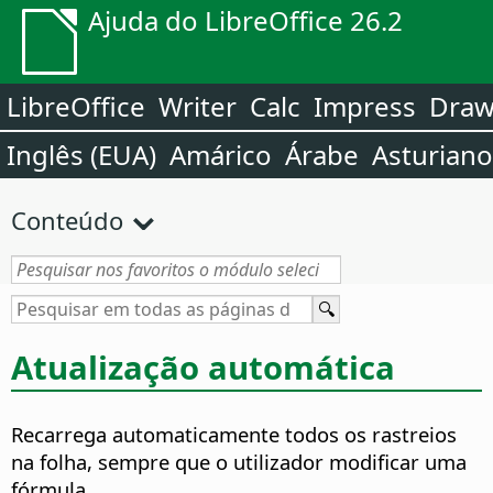
Ajuda do LibreOffice 26.2
LibreOffice
Writer
Calc
Impress
Dra
Inglês (EUA)
Amárico
Árabe
Asturiano
Conteúdo
Atualização automática
Recarrega automaticamente todos os rastreios
na folha, sempre que o utilizador modificar uma
fórmula.