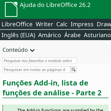
Ajuda do LibreOffice 26.2
LibreOffice
Writer
Calc
Impress
Dra
Inglês (EUA)
Amárico
Árabe
Asturiano
Conteúdo
Funções Add-in, lista de
funções de análise - Parte 2
The Add-in functions are supplied by the