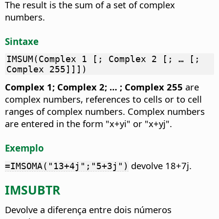
The result is the sum of a set of complex
numbers.
Sintaxe
IMSUM(Complex 1 [; Complex 2 [; … [;
Complex 255]]])
Complex 1; Complex 2; … ; Complex 255
are
complex numbers, references to cells or to cell
ranges of complex numbers. Complex numbers
are entered in the form "x+yi" or "x+yj".
Exemplo
devolve 18+7j.
=IMSOMA("13+4j";"5+3j")
IMSUBTR
Devolve a diferença entre dois números