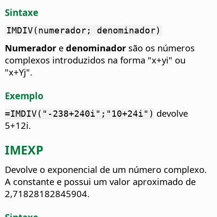
Sintaxe
IMDIV(numerador; denominador)
Numerador
e
denominador
são os números
complexos introduzidos na forma "x+yi" ou
"x+Yj".
Exemplo
devolve
=IMDIV("-238+240i";"10+24i")
5+12i.
IMEXP
Devolve o exponencial de um número complexo.
A constante e possui um valor aproximado de
2,71828182845904.