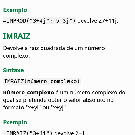
Exemplo
devolve 27+11j.
=IMPROD("3+4j";"5-3j")
IMRAIZ
Devolve a raiz quadrada de um número
complexo.
Sintaxe
IMRAIZ(número_complexo)
número_complexo
é um número complexo do
qual se pretende obter o valor absoluto no
formato "x+yi" ou "x+yj".
Exemplo
devolve 2+1i.
=IMRAIZ("3+4i")