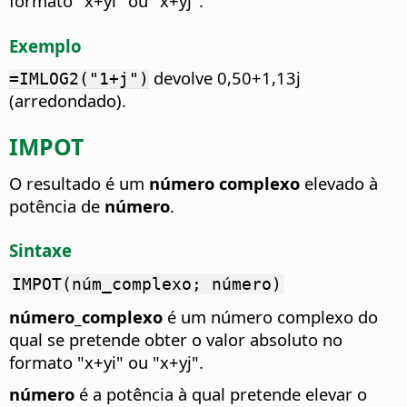
formato "x+yi" ou "x+yj".
Exemplo
devolve 0,50+1,13j
=IMLOG2("1+j")
(arredondado).
IMPOT
O resultado é um
número complexo
elevado à
potência de
número
.
Sintaxe
IMPOT(núm_complexo; número)
número_complexo
é um número complexo do
qual se pretende obter o valor absoluto no
formato "x+yi" ou "x+yj".
número
é a potência à qual pretende elevar o