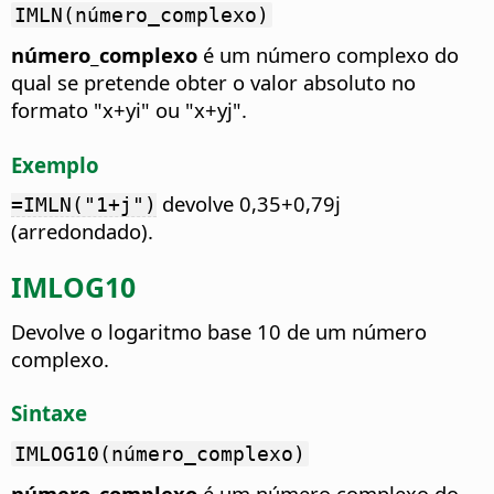
IMLN(número_complexo)
número_complexo
é um número complexo do
qual se pretende obter o valor absoluto no
formato "x+yi" ou "x+yj".
Exemplo
devolve 0,35+0,79j
=IMLN("1+j")
(arredondado).
IMLOG10
Devolve o logaritmo base 10 de um número
complexo.
Sintaxe
IMLOG10(número_complexo)
número_complexo
é um número complexo do