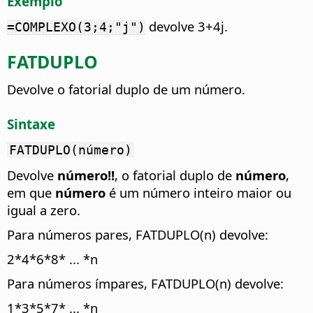
Exemplo
devolve 3+4j.
=COMPLEXO(3;4;"j")
FATDUPLO
Devolve o fatorial duplo de um número.
Sintaxe
FATDUPLO(número)
Devolve
número!!
, o fatorial duplo de
número
,
em que
número
é um número inteiro maior ou
igual a zero.
Para números pares, FATDUPLO(n) devolve:
2*4*6*8* ... *n
Para números ímpares, FATDUPLO(n) devolve:
1*3*5*7* ... *n