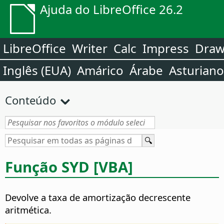
Ajuda do LibreOffice 26.2
LibreOffice
Writer
Calc
Impress
Dra
Inglês (EUA)
Amárico
Árabe
Asturiano
Conteúdo
Função SYD [VBA]
Devolve a taxa de amortização decrescente
aritmética.