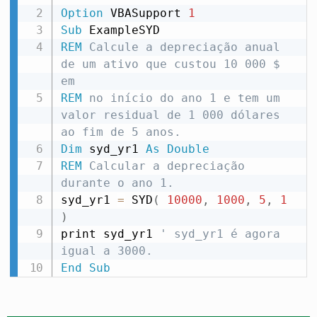
Option
 VBASupport 
1
Sub
REM
 Calcule a depreciação anual 
de um ativo que custou 10 000 $ 
em
REM
 no início do ano 1 e tem um 
valor residual de 1 000 dólares 
ao fim de 5 anos.
Dim
 syd_yr1 
As
Double
REM
 Calcular a depreciação 
durante o ano 1.
syd_yr1 
=
 SYD
(
10000
,
1000
,
5
,
1
)
print syd_yr1 
' syd_yr1 é agora 
igual a 3000.
End
Sub