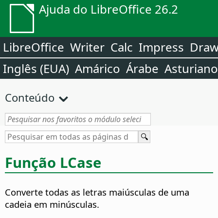
Ajuda do LibreOffice 26.2
LibreOffice
Writer
Calc
Impress
Dra
Inglês (EUA)
Amárico
Árabe
Asturiano
Conteúdo
Função LCase
Converte todas as letras maiúsculas de uma
cadeia em minúsculas.