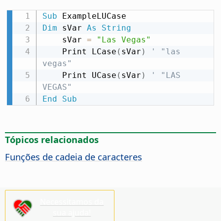
Sub
Dim
 sVar 
As
String
    sVar 
=
"Las Vegas"
    Print LCase
(
sVar
)
' "las 
vegas"
    Print UCase
(
sVar
)
' "LAS 
VEGAS"
End
Sub
Tópicos relacionados
Funções de cadeia de caracteres
Necessitamos da
sua ajuda!