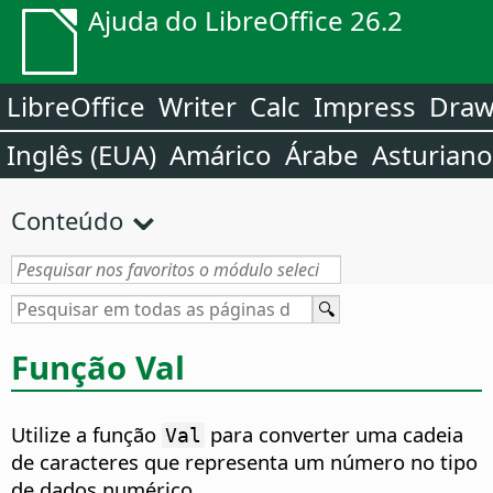
Ajuda do LibreOffice 26.2
LibreOffice
Writer
Calc
Impress
Dra
Inglês (EUA)
Amárico
Árabe
Asturiano
Conteúdo
Função Val
Utilize a função
para converter uma cadeia
Val
de caracteres que representa um número no tipo
de dados numérico.