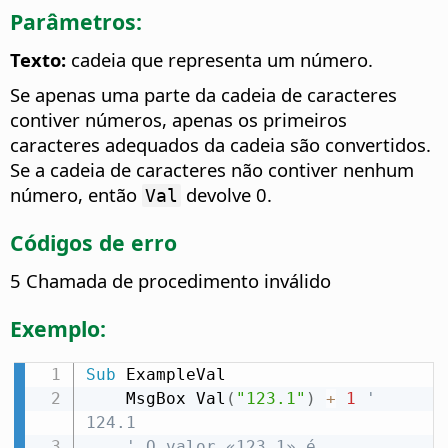
Parâmetros:
Texto:
cadeia que representa um número.
Se apenas uma parte da cadeia de caracteres
contiver números, apenas os primeiros
caracteres adequados da cadeia são convertidos.
Se a cadeia de caracteres não contiver nenhum
número, então
devolve 0.
Val
Códigos de erro
5 Chamada de procedimento inválido
Exemplo:
Sub
 ExampleVal

    MsgBox Val
(
"123.1"
)
+
1
' 
124.1
' O valor «123,1» é 