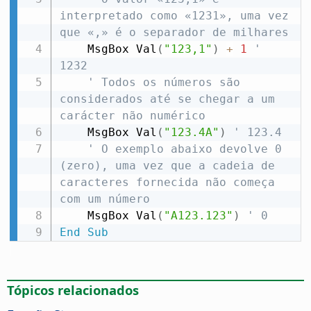
interpretado como «1231», uma vez 
que «,» é o separador de milhares
    MsgBox Val
(
"123,1"
)
+
1
' 
1232
' Todos os números são 
considerados até se chegar a um 
carácter não numérico
    MsgBox Val
(
"123.4A"
)
' 123.4
' O exemplo abaixo devolve 0 
(zero), uma vez que a cadeia de 
caracteres fornecida não começa 
com um número
    MsgBox Val
(
"A123.123"
)
' 0
End
Sub
Tópicos relacionados