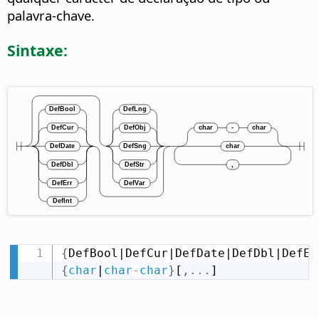
palavra-chave.
Sintaxe:
{
DefBool|DefCur|DefDate|DefDbl|DefEr
{
char
|
char
-
char
}
[
,
.
.
.
]