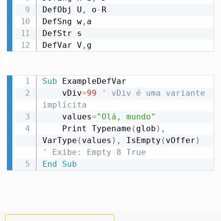
DefObj U
,
 o
-
R

DefSng w
,
a

DefStr s

DefVar V
,
g
Sub
 ExampleDefVar

    vDiv
=
99
' vDiv é uma variante 
implícita
    values
=
"Olá, mundo"
    Print Typename
(
glob
)
,
VarType
(
values
)
,
 IsEmpty
(
vOffer
)
' Exibe: Empty 8 True
End
Sub