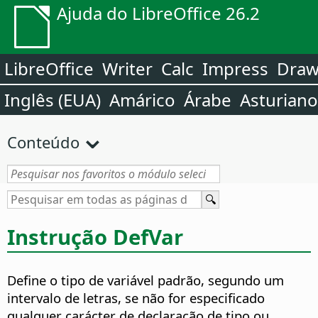
Ajuda do LibreOffice 26.2
LibreOffice
Writer
Calc
Impress
Dra
Inglês (EUA)
Amárico
Árabe
Asturiano
Conteúdo
Instrução DefVar
Define o tipo de variável padrão, segundo um
intervalo de letras, se não for especificado
qualquer carácter de declaração de tipo ou