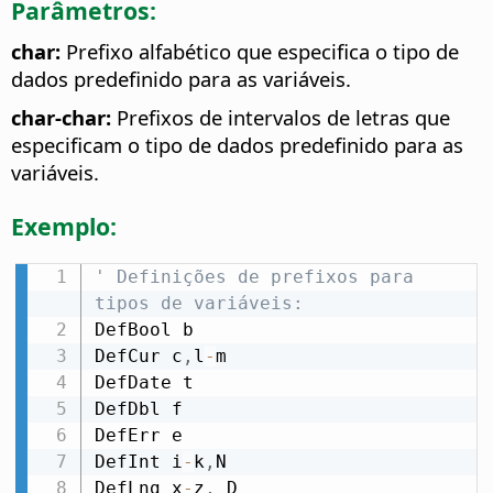
Parâmetros:
char:
Prefixo alfabético que especifica o tipo de
dados predefinido para as variáveis.
char-char:
Prefixos de intervalos de letras que
especificam o tipo de dados predefinido para as
variáveis.
Exemplo:
' Definições de prefixos para 
tipos de variáveis:
DefBool b

DefCur c
,
l
-
m

DefDate t

DefDbl f

DefErr e

DefInt i
-
k
,
N

DefLng x
-
z
,
 D
