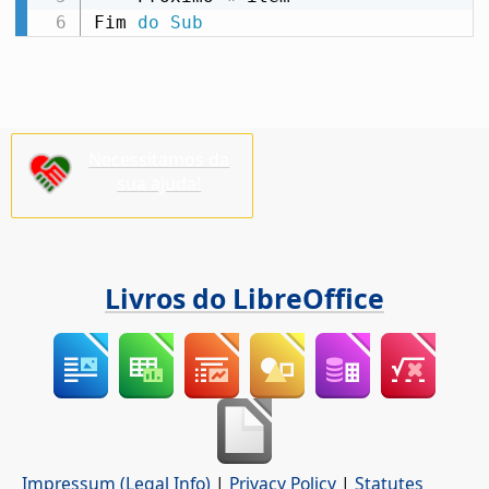
Fim 
do
Sub
Necessitamos da
sua ajuda!
Livros do LibreOffice
Impressum (Legal Info)
|
Privacy Policy
|
Statutes