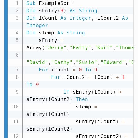
Sub
Dim
 sEntry
(
9
)
As
String
Dim
 iCount 
As
Integer
,
 iCount2 
As
Integer
Dim
 sTemp 
As
String
    sEntry 
=
Array
(
"Jerry"
,
"Patty"
,
"Kurt"
,
"Thomas
"David"
,
"Cathy"
,
"Susie"
,
"Edward"
,
"Ch
For
 iCount 
=
0
To
9
For
 iCount2 
=
 iCount 
+
1
To
9
If
 sEntry
(
iCount
)
>
sEntry
(
iCount2
)
Then
                sTemp 
=
sEntry
(
iCount
)
                sEntry
(
iCount
)
=
sEntry
(
iCount2
)
                sEntry
(
iCount2
)
=