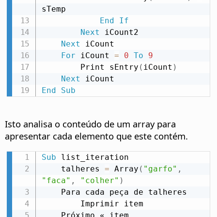
sTemp

End
If
Next
 iCount2

Next
 iCount

For
 iCount 
=
0
To
9
        Print sEntry
(
iCount
)
Next
End
Sub
Isto analisa o conteúdo de um array para
apresentar cada elemento que este contém.
Sub
 list_iteration

    talheres 
=
 Array
(
"garfo"
,
"faca"
,
"colher"
)
    Para cada peça de talheres

        Imprimir item

    Próximo « item
