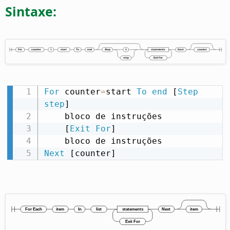
Sintaxe:
For
 counter
=
start 
To
end
 [
Step
step
]

    bloco de instruções

    [
Exit
For
]

Next
 [counter]