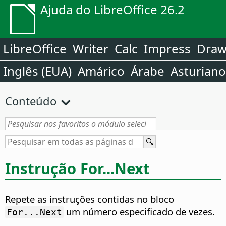
Ajuda do LibreOffice 26.2
LibreOffice
Writer
Calc
Impress
Dra
Inglês (EUA)
Amárico
Árabe
Asturiano
Conteúdo
Instrução For...Next
Repete as instruções contidas no bloco
um número especificado de vezes.
For...Next