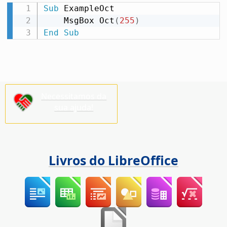
Sub
 ExampleOct

    MsgBox Oct
(
255
)
End
Sub
Necessitamos da
sua ajuda!
Livros do LibreOffice