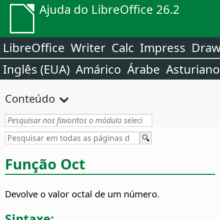
Ajuda do LibreOffice 26.2
LibreOffice
Writer
Calc
Impress
Dra
Inglês (EUA)
Amárico
Árabe
Asturiano
Conteúdo
Função Oct
Devolve o valor octal de um número.
Sintaxe: