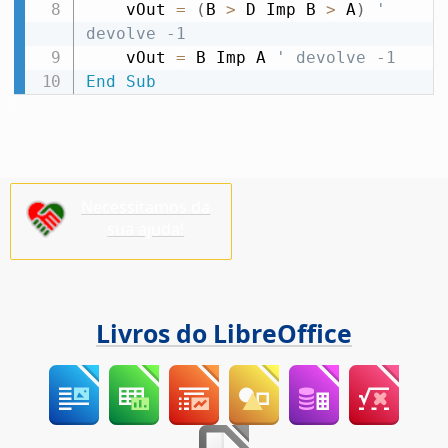
    vOut 
=
(
B 
>
 D Imp B 
>
 A
)
' 
devolve -1
    vOut 
=
 B Imp A 
' devolve -1
End
Sub
Necessitamos da
sua ajuda!
Livros do LibreOffice