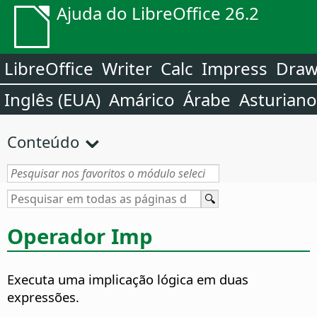
Ajuda do LibreOffice 26.2
LibreOffice
Writer
Calc
Impress
Dra
Inglês (EUA)
Amárico
Árabe
Asturiano
Conteúdo
Operador Imp
Executa uma implicação lógica em duas
expressões.