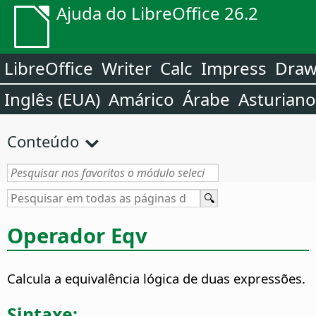
Ajuda do LibreOffice 26.2
LibreOffice
Writer
Calc
Impress
Dra
Inglês (EUA)
Amárico
Árabe
Asturiano
Conteúdo
Operador Eqv
Calcula a equivalência lógica de duas expressões.
Sintaxe: