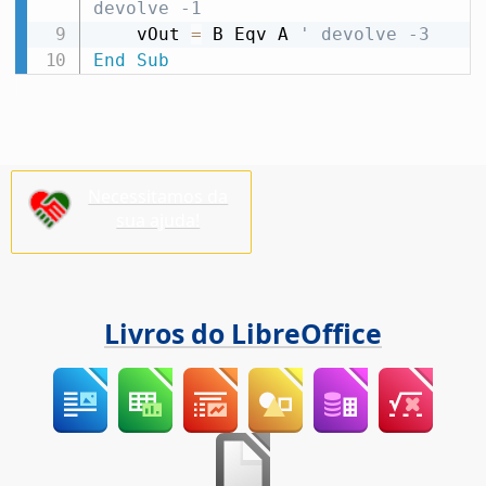
devolve -1
    vOut 
=
 B Eqv A 
' devolve -3
End
Sub
Necessitamos da
sua ajuda!
Livros do LibreOffice