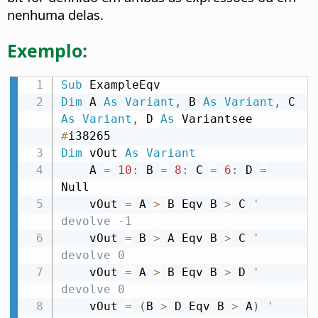
nenhuma delas.
Exemplo:
Sub
Dim
 A 
As
Variant
,
 B 
As
Variant
,
 C 
As
Variant
,
 D 
As
 Variantsee 
#
Dim
 vOut 
As
Variant
    A 
=
10
:
 B 
=
8
:
 C 
=
6
:
 D 
=
Null

    vOut 
=
 A 
>
 B Eqv B 
>
 C 
' 
devolve -1
    vOut 
=
 B 
>
 A Eqv B 
>
 C 
' 
devolve 0
    vOut 
=
 A 
>
 B Eqv B 
>
 D 
' 
devolve 0
    vOut 
=
(
B 
>
 D Eqv B 
>
 A
)
' 