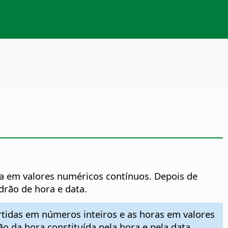
ta em valores numéricos contínuos. Depois de
drão de hora e data.
tidas em números inteiros e as horas em valores
 da hora constituída pela hora e pela data.