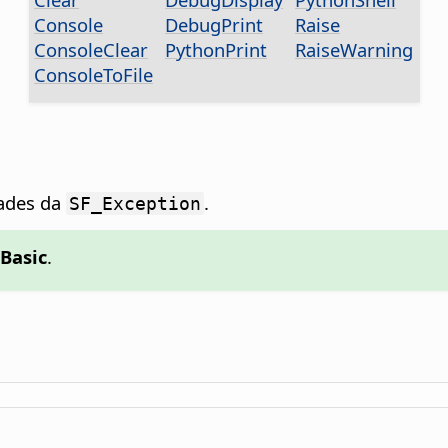
Console
DebugPrint
Raise
ConsoleClear
PythonPrint
RaiseWarning
ConsoleToFile
dades da
.
SF_Exception
Basic
.