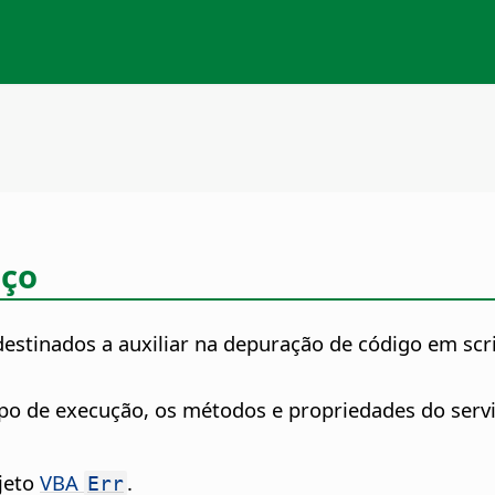
iço
stinados a auxiliar na depuração de código em scri
po de execução, os métodos e propriedades do serv
jeto
VBA
.
Err