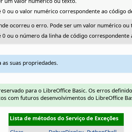
er um valor numérico ou texto.
 é 0 ou o valor numérico correspondente ao código d
nde ocorreu o erro. Pode ser um valor numérico ou 
 é 0 ou o número da linha de código correspondente
a as suas propriedades.
reservado para o LibreOffice Basic. Os erros definid
itos com futuros desenvolvimentos do LibreOffice Bas
Lista de métodos do Serviço de Exceções
Clear
DebugDisplay
PythonShell