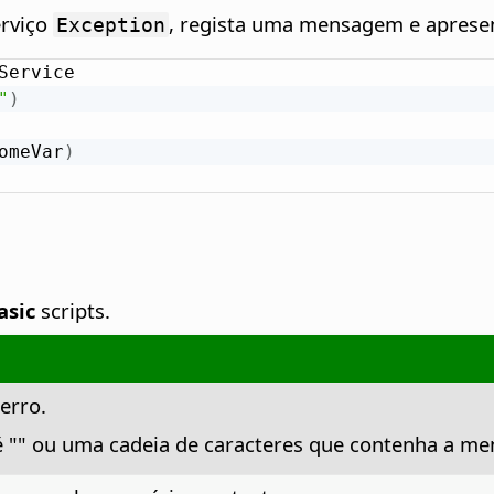
erviço
, regista uma mensagem e apresen
Exception
Service

"
)
omeVar
)
asic
scripts.
erro.
 é "" ou uma cadeia de caracteres que contenha a m