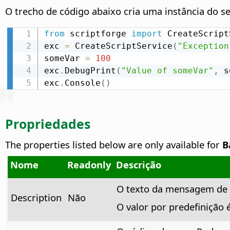
O trecho de código abaixo cria uma instância do s
from
 scriptforge 
import
 CreateScript
exc 
=
 CreateScriptService
(
"Exception
someVar 
=
100
exc
.
DebugPrint
(
"Value of someVar"
,
 s
exc
.
Console
(
)
Propriedades
The properties listed below are only available for
B
Nome
Readonly
Descrição
O texto da mensagem de 
Description
Não
O valor por predefinição