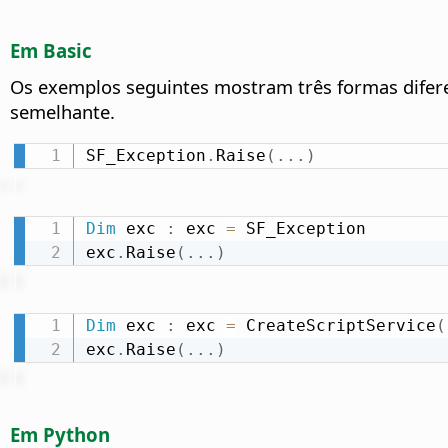
Em Basic
Os exemplos seguintes mostram três formas dife
semelhante.
SF_Exception
.
Raise
(
.
.
.
)
Dim
 exc 
:
 exc 
=
 SF_Exception

exc
.
Raise
(
.
.
.
)
Dim
 exc 
:
 exc 
=
 CreateScriptService
(
exc
.
Raise
(
.
.
.
)
Em Python