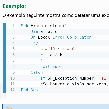
Exemplo:
O exemplo seguinte mostra como detetar uma exceç
Sub
 Example_Clear
(
)
Dim
 a
,
 b
,
 c

On
 Local 
Error
GoTo
Catch
Try
:
        a 
=
10
:
 b 
=
0
        c 
=
 a 
/
 b

'...
Exit
Sub
Catch
:
If
 SF_Exception
.
Number 
=
11
        «Se houver divisão por zero
,
End
Sub