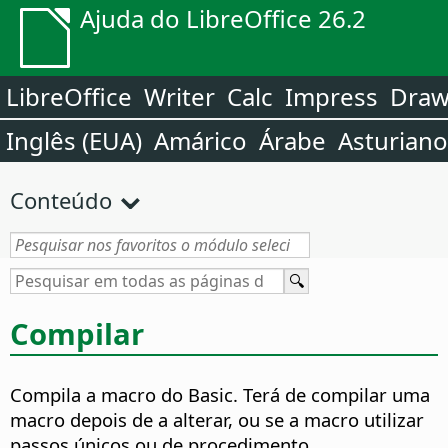
Ajuda do LibreOffice 26.2
LibreOffice
Writer
Calc
Impress
Dra
Inglês (EUA)
Amárico
Árabe
Asturiano
Conteúdo
Compilar
Compila a macro do Basic.
Terá de compilar uma
macro depois de a alterar, ou se a macro utilizar
passos únicos ou de procedimento.