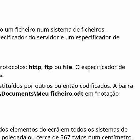
o um ficheiro num sistema de ficheiros,
cificador do servidor e um especificador de
protocolos:
http
,
ftp
ou
file
. O especificador de
s.
stituídos por outros ou então codificados. A barra
e\Documents\Meu ficheiro.odt
em "notação
 dos elementos do ecrã em todos os sistemas de
 polegada ou cerca de 567 twips num centímetro.