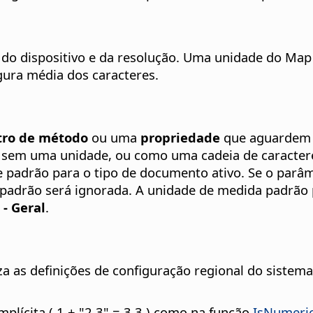
do dispositivo e da resolução. Uma unidade do Map 
gura média dos caracteres.
ro de método
ou uma
propriedade
que aguardem 
o sem uma unidade, ou como uma cadeia de caracte
de padrão para o tipo de documento ativo. Se o par
padrão será ignorada. A unidade de medida padrão 
 - Geral
.
za as definições de configuração regional do sistem
lícita ( 1 + "2.3" = 3.3 ) como na função
IsNumeri