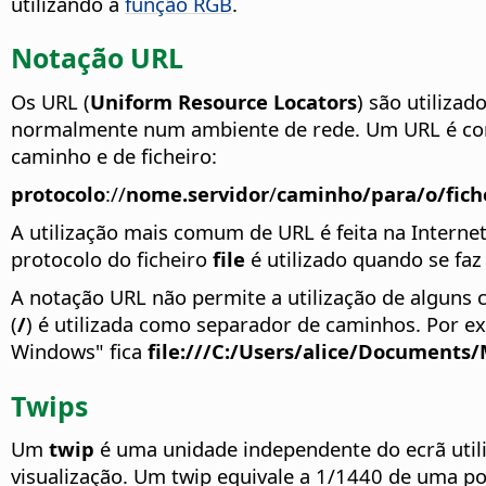
utilizando a
função RGB
.
Notação URL
Os URL (
Uniform Resource Locators
) são utiliza
normalmente num ambiente de rede. Um URL é const
caminho e de ficheiro:
protocolo
://
nome.servidor
/
caminho/para/o/fich
A utilização mais comum de URL é feita na Intern
protocolo do ficheiro
file
é utilizado quando se faz 
A notação URL não permite a utilização de alguns c
(
/
) é utilizada como separador de caminhos. Por e
Windows" fica
file:///C:/Users/alice/Documents
Twips
Um
twip
é uma unidade independente do ecrã utili
visualização. Um twip equivale a 1/1440 de uma p