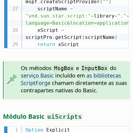
mspf
.
createScriptProvider
(
""
)
    scriptName 
=
"vnd.sun.star.script:"
+
library
+
"."
+
m
language=Basic&location=application"
    xScript 
=
scriptPro
.
getScript
(
scriptName
)
return
 xScript
Os métodos
e
do
MsgBox
InputBox
serviço Basic
incluído em
as bibliotecas
ScriptForge
chamam diretamente as suas
contrapartes nativas do Basic.
Módulo Basic
uiScripts
Option