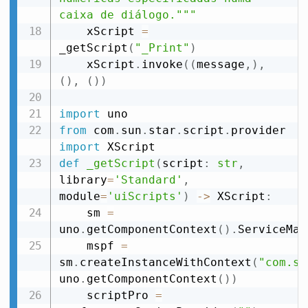
caixa de diálogo."""
    xScript 
=
_getScript
(
"_Print"
)
    xScript
.
invoke
(
(
message
,
)
,
(
)
,
(
)
)
import
from
 com
.
sun
.
star
.
script
.
provider 
import
def
_getScript
(
script
:
str
,
library
=
'Standard'
,
module
=
'uiScripts'
)
-
>
 XScript
:
    sm 
=
uno
.
getComponentContext
(
)
.
ServiceMan
    mspf 
=
sm
.
createInstanceWithContext
(
"com.su
uno
.
getComponentContext
(
)
)
    scriptPro 
=