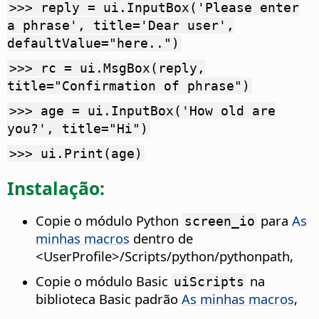
>>> reply = ui.InputBox('Please enter
a phrase', title='Dear user',
defaultValue="here..")
>>> rc = ui.MsgBox(reply,
title="Confirmation of phrase")
>>> age = ui.InputBox('How old are
you?', title="Hi")
>>> ui.Print(age)
Instalação:
Copie o módulo Python
para
As
screen_io
minhas macros
dentro de
<UserProfile>/Scripts/python/pythonpath,
Copie o módulo Basic
na
uiScripts
biblioteca Basic padrão
As minhas macros
,