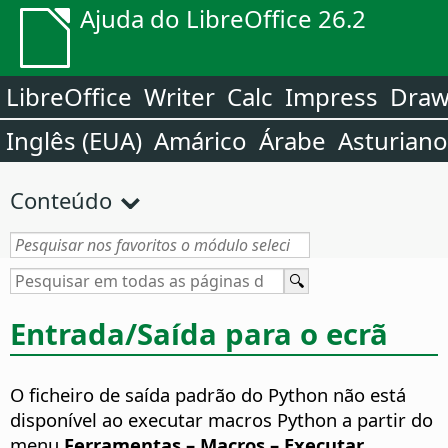
Ajuda do LibreOffice 26.2
LibreOffice
Writer
Calc
Impress
Dra
Inglês (EUA)
Amárico
Árabe
Asturiano
Conteúdo
Entrada/Saída para o ecrã
O ficheiro de saída padrão do Python não está
disponível ao executar macros Python a partir do
menu
Ferramentas – Macros – Executar