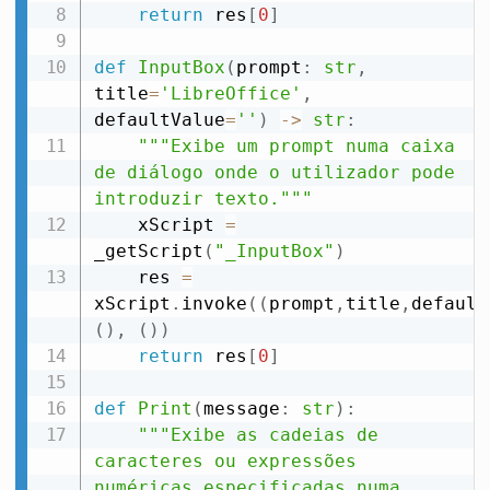
return
 res
[
0
]
def
InputBox
(
prompt
:
str
,
title
=
'LibreOffice'
,
defaultValue
=
''
)
-
>
str
:
"""Exibe um prompt numa caixa 
de diálogo onde o utilizador pode 
introduzir texto."""
    xScript 
=
_getScript
(
"_InputBox"
)
    res 
=
xScript
.
invoke
(
(
prompt
,
title
,
default
(
)
,
(
)
)
return
 res
[
0
]
def
Print
(
message
:
str
)
:
"""Exibe as cadeias de 
caracteres ou expressões 
numéricas especificadas numa 