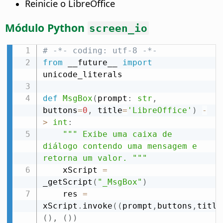
Reinicie o LibreOffice
Módulo Python
screen_io
# -*- coding: utf-8 -*-
from
 __future__ 
import
unicode_literals

def
MsgBox
(
prompt
:
str
,
buttons
=
0
,
 title
=
'LibreOffice'
)
-
>
int
:
""" Exibe uma caixa de 
diálogo contendo uma mensagem e 
retorna um valor. """
    xScript 
=
_getScript
(
"_MsgBox"
)
    res 
=
xScript
.
invoke
(
(
prompt
,
buttons
,
title
(
)
,
(
)
)