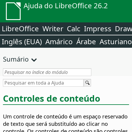
Ajuda do LibreOffice 26.2
LibreOffice
Writer
Calc
Impress
Dra
Inglês (EUA)
Amárico
Árabe
Asturiano
Sumário
Controles de conteúdo
Um controle de conteúdo é um espaço reservado
de texto que será substituído ao clicar no
controle. Os controles de conteúdo são controles