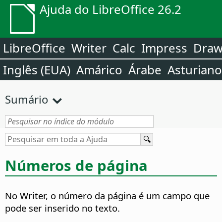
Ajuda do LibreOffice 26.2
LibreOffice
Writer
Calc
Impress
Dra
Inglês (EUA)
Amárico
Árabe
Asturiano
Sumário
Números de página
No Writer, o número da página é um campo que
pode ser inserido no texto.