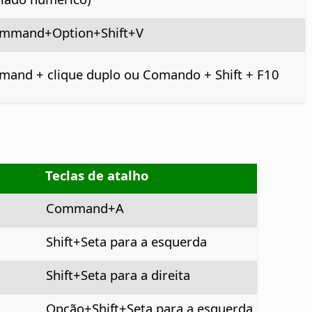
mmand+Option
+Shift+V
mand
+ clique duplo ou
Comando
+ Shift + F10
Teclas de atalho
Command
+A
Shift+Seta para a esquerda
Shift+Seta para a direita
Opção
+Shift+Seta para a esquerda