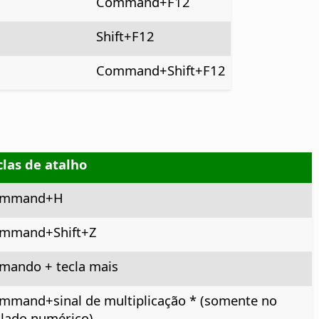
Command
+F12
Shift+F12
Command
+Shift+F12
clas de atalho
mmand
+H
mmand+Shift+Z
mando
+ tecla mais
mmand
+sinal de multiplicação * (somente no
clado numérico)