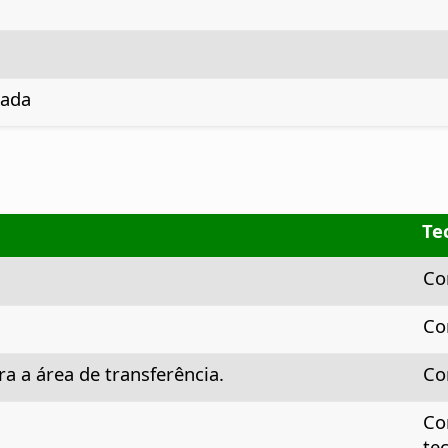
nada
Te
Co
Co
ra a área de transferência.
Co
Co
te