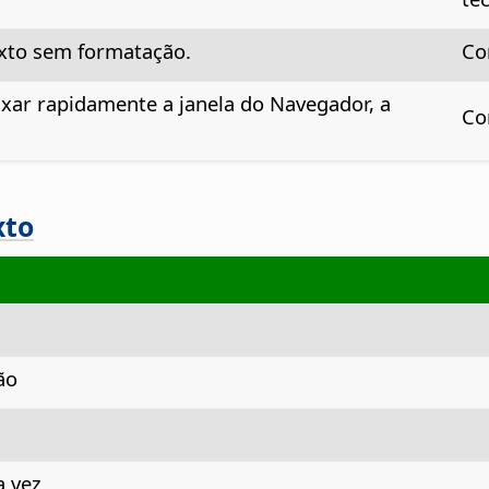
exto sem formatação.
Co
ixar rapidamente a janela do Navegador, a
Co
xto
ão
a vez