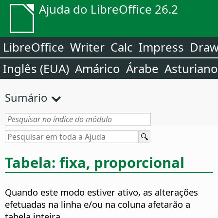
Ajuda do LibreOffice 26.2
LibreOffice
Writer
Calc
Impress
Dra
Inglês (EUA)
Amárico
Árabe
Asturiano
Sumário
Tabela: fixa, proporcional
Quando este modo estiver ativo, as alterações
efetuadas na linha e/ou na coluna afetarão a
tabela inteira.