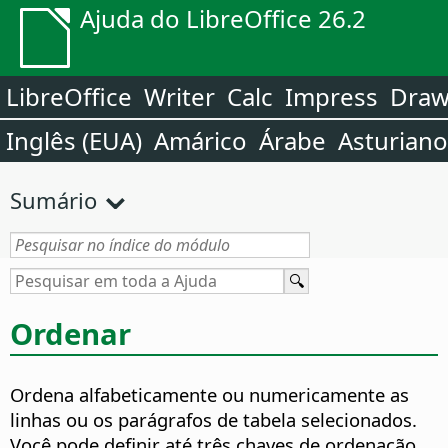
Ajuda do LibreOffice 26.2
LibreOffice
Writer
Calc
Impress
Dra
Inglês (EUA)
Amárico
Árabe
Asturiano
Sumário
Ordenar
Ordena alfabeticamente ou numericamente as
linhas ou os parágrafos de tabela selecionados.
Você pode definir até três chaves de ordenação