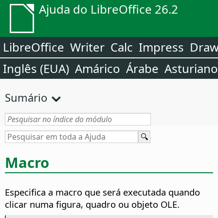
Ajuda do LibreOffice 26.2
LibreOffice
Writer
Calc
Impress
Dra
Inglês (EUA)
Amárico
Árabe
Asturiano
Sumário
Macro
Especifica a macro que será executada quando
clicar numa figura, quadro ou objeto OLE.