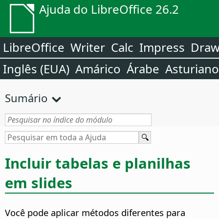
Ajuda do LibreOffice 26.2
LibreOffice
Writer
Calc
Impress
Dra
Inglês (EUA)
Amárico
Árabe
Asturiano
Sumário
Incluir tabelas e planilhas
em slides
Você pode aplicar métodos diferentes para