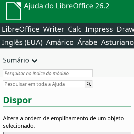
Ajuda do LibreOffice 26.2
LibreOffice
Writer
Calc
Impress
Dra
Inglês (EUA)
Amárico
Árabe
Asturiano
Sumário
Dispor
Altera a ordem de empilhamento de um objeto
selecionado.