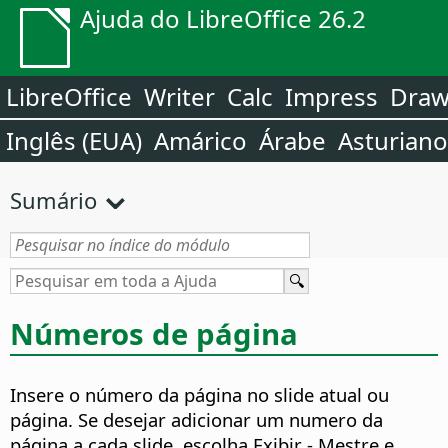
Ajuda do LibreOffice 26.2
LibreOffice
Writer
Calc
Impress
Dra
Inglês (EUA)
Amárico
Árabe
Asturiano
Sumário
Números de página
Insere o número da página no slide atual ou
página.
Se desejar adicionar um numero da
página a cada slide, escolha Exibir - Mestre
e